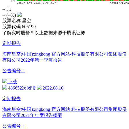
--
元
--
(
--%
)
股票名称
星空
股票代码
605199
了解实时股价
* 以上数据来源于腾讯证券
定期报告
海南星空(中国)xingkong·官方网站-科技股份有限公司集团股份
有限公司2022年第一季度报告
公告编号：
下载
486652次阅读
2022.08.10
定期报告
海南星空(中国)xingkong·官方网站-科技股份有限公司集团股份
有限公司2021年年度报告摘要
公告编号：