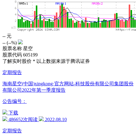
--
元
--
(
--%
)
股票名称
星空
股票代码
605199
了解实时股价
* 以上数据来源于腾讯证券
定期报告
海南星空(中国)xingkong·官方网站-科技股份有限公司集团股份
有限公司2022年第一季度报告
公告编号：
下载
486652次阅读
2022.08.10
定期报告