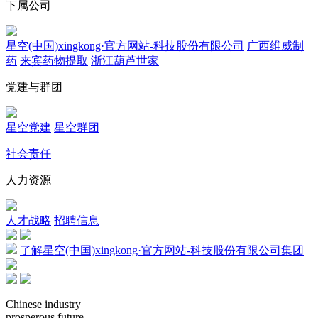
下属公司
星空(中国)xingkong·官方网站-科技股份有限公司
广西维威制
药
来宾药物提取
浙江葫芦世家
党建与群团
星空党建
星空群团
社会责任
人力资源
人才战略
招聘信息
了解星空(中国)xingkong·官方网站-科技股份有限公司集团
Chinese industry
prosperous future