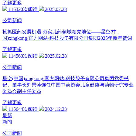
了解更多
115320次阅读
2025.02.28
公司新闻
抢抓医药发展机遇 夯实儿药领域领先地位——星空(中
国)xingkong·官方网站-科技股份有限公司集团2025年新年贺词
了解更多
114563次阅读
2025.02.28
公司新闻
星空(中国)xingkong·官方网站-科技股份有限公司集团党委书
记、董事长刘景萍连任中国中药协会儿童健康与药物研究专业
委员会副主任委员
了解更多
115644次阅读
2024.12.23
最新
新闻
公司新闻