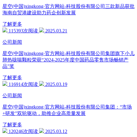
星空(中国)xingkong·官方网站-科技股份有限公司三款新品获批
海南自贸港建设助力药企创新发展
了解更多
115393次阅读
2025.03.21
公司新闻
星空(中国)xingkong·官方网站-科技股份有限公司集团旗下小儿
肺热咳喘颗粒荣获“2024-2025年度中国药品零售市场畅销产
品”奖
了解更多
116914次阅读
2025.03.19
公司新闻
星空(中国)xingkong·官方网站-科技股份有限公司集团：“市场
+研发”双轮驱动，助推企业高质量发展
了解更多
120246次阅读
2025.03.12