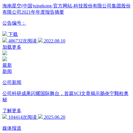
海南星空(中国)xingkong·官方网站-科技股份有限公司集团股份
有限公司2021年年度报告摘要
公告编号：
下载
486732次阅读
2022.08.10
加载更多
最新
新闻
公司新闻
公司科研成果闪耀国际舞台，首篇SCI文章揭示肠炎宁颗粒奥
秘
了解更多
104414次阅读
2025.06.20
媒体报道