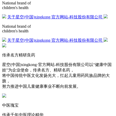
National brand of
children's health
关于星空(中国)xingkong·官方网站-科技股份有限公司
National brand of
children's health
关于星空(中国)xingkong·官方网站-科技股份有限公司
传承名方精研良药
星空(中国)xingkong·官方网站-科技股份有限公司以“健康中国
娃”为企业使命，传承名方、精研名药，
将中国传统中医文化发扬光大，扛起儿童用药民族品牌的大
旗，
努力推进中国儿童健康事业不断向前发展。
中医瑰宝
传承千年中医理论精华