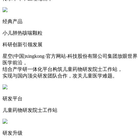
经典产品
小儿肺热咳喘颗粒
科研创新引领发展
星空(中国)xingkong·官方网站-科技股份有限公司集团放眼世界
医学前沿，
结合产学研一体化平台构筑儿童药物研发院士工作站，
实现与国内顶尖研发团队合作，攻关儿童医学难题。
研发平台
儿童药物研发院士工作站
研发升级