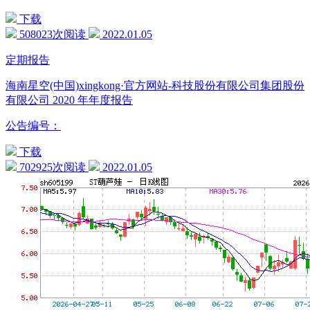
下载
508023次阅读
2022.01.05
定期报告
海南星空(中国)xingkong·官方网站-科技股份有限公司集团股份
有限公司 2020 年年度报告
公告编号：
下载
702925次阅读
2022.01.05